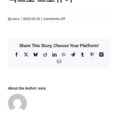
on
By
exco
|
2025-09-25
|
Comments Off
[브로슈어
다운로드]
2025
대한민국
미래공항
Share This Story, Choose Your Platform!
엑스포
브로슈어
Facebook
X
Bluesky
Reddit
LinkedIn
WhatsApp
Telegram
Tumblr
Pinterest
Xing
Email
About the Author:
exco